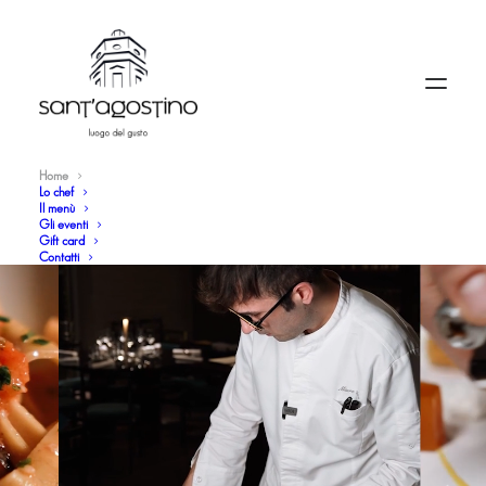
Home
Lo chef
Il menù
Gli eventi
Gift card
Contatti