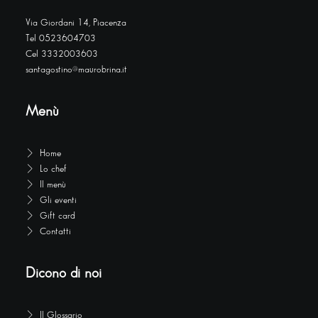
Via Giordani 14, Piacenza
Tel 0523604703
Cel 3332003603
santagostino@maurobrina.it
Menù
Home
Lo chef
Il menù
Gli eventi
Gift card
Contatti
Dicono di noi
Il Glossario