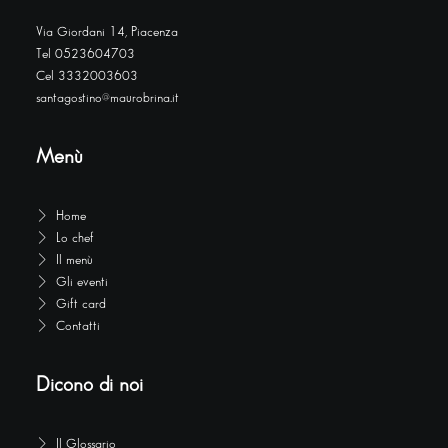
Via Giordani 14, Piacenza
Tel 0523604703
Cel 3332003603
santagostino@maurobrina.it
Menù
Home
Lo chef
Il menù
Gli eventi
Gift card
Contatti
Dicono di noi
Il Glossario