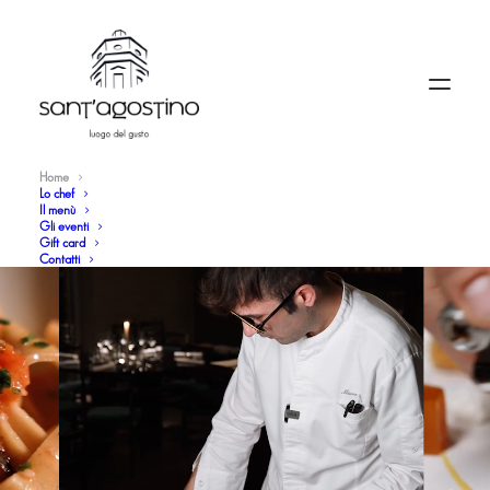
Home
Lo chef
Il menù
Gli eventi
Gift card
Contatti