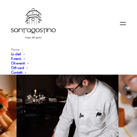
Home
Lo chef
Il menù
Gli eventi
Gift card
Contatti