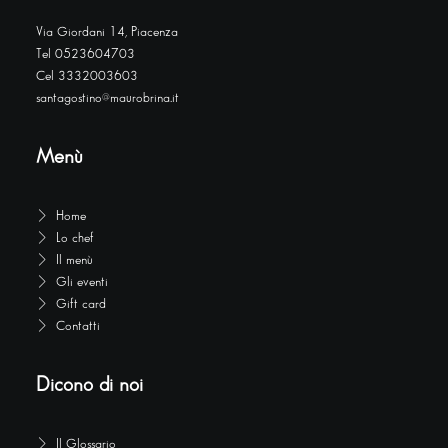
Via Giordani 14, Piacenza
Tel 0523604703
Cel 3332003603
santagostino@maurobrina.it
Menù
Home
Lo chef
Il menù
Gli eventi
Gift card
Contatti
Dicono di noi
Il Glossario