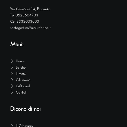
Via Giordani 14, Piacenza
Tel 0523604703
Cel 3332003603
santagostino@maurobrina.it
Menù
Home
Lo chef
Il menù
Gli eventi
Gift card
Contatti
Dicono di noi
Il Glossario