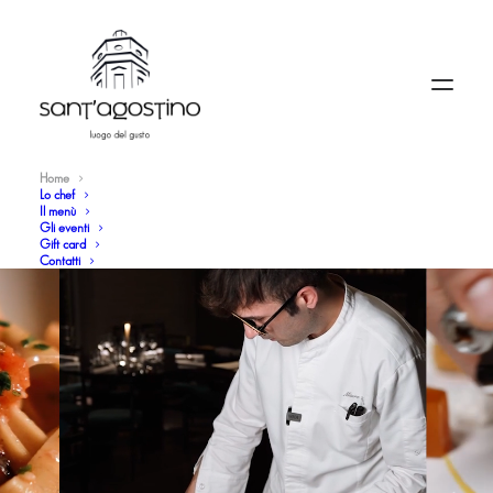
Home
Lo chef
Il menù
Gli eventi
Gift card
Contatti