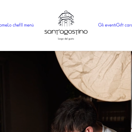
ome
Lo chef
Il menù
Gli eventi
Gift car