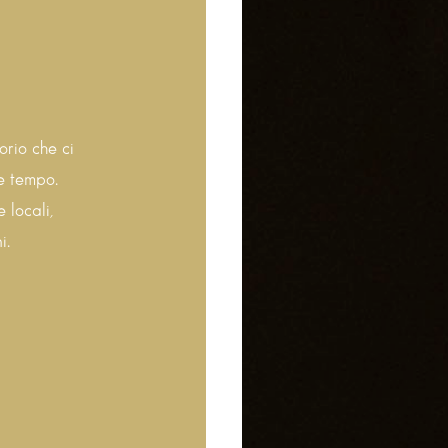
orio che ci
 e tempo.
 locali,
i.